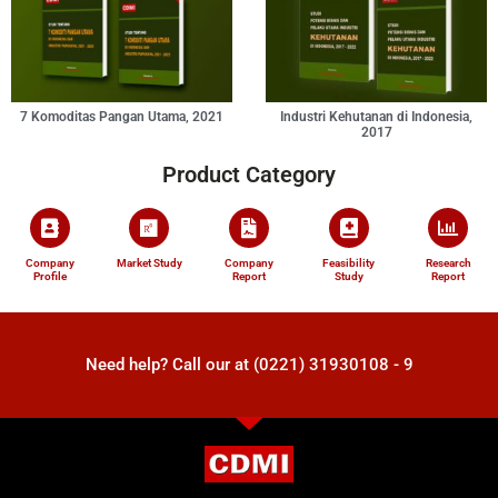
7 Komoditas Pangan Utama, 2021
Industri Kehutanan di Indonesia,
2017
Product Category
Company
Market Study
Company
Feasibility
Research
Profile
Report
Study
Report
Need help? Call our at (0221) 31930108 - 9