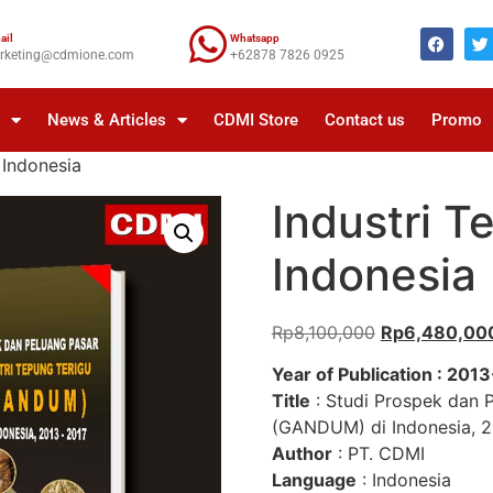
ail
Whatsapp
rketing@cdmione.com
+62878 7826 0925
a
News & Articles
CDMI Store
Contact us
Promo
 Indonesia
Industri T
Indonesia
Rp
8,100,000
Rp
6,480,00
Year of Publication : 201
Title
: Studi Prospek dan P
(GANDUM) di Indonesia, 2
Author
: PT. CDMI
Language
: Indonesia