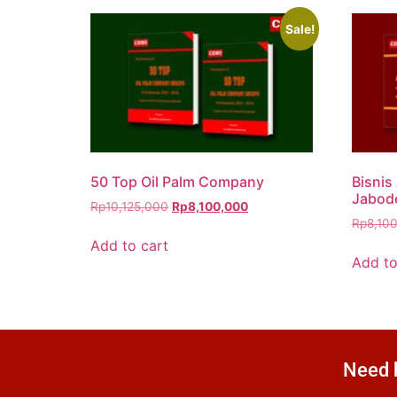
Sale!
50 Top Oil Palm Company
Bisnis
Jabod
Rp
10,125,000
Rp
8,100,000
Rp
8,10
Add to cart
Add to
Need h