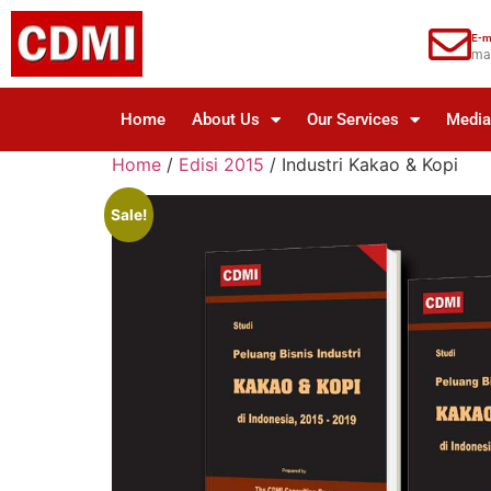
E-m
ma
Home
About Us
Our Services
Medi
Home
/
Edisi 2015
/ Industri Kakao & Kopi
Sale!