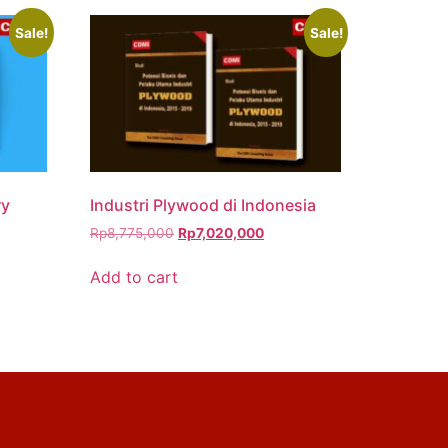
Sale!
Sale!
ry
Industri Plywood di Indonesia
Rp
8,775,000
Rp
7,020,000
Add to cart