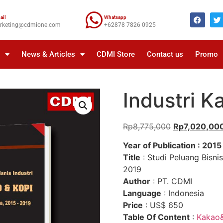
ail
Whatsapp
rketing@cdmione.com
+62878 7826 0925
a
News & Articles
CDMI Store
Contact us
Promo
Industri K
Rp
8,775,000
Rp
7,020,00
Year of Publication : 2015
Title
: Studi Peluang Bisni
2019
Author
: PT. CDMI
Language
: Indonesia
Price
: US$ 650
Table Of Content
:
Kakao&