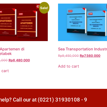
Sale!
 Apartemen di
Sea Transportation Indust
etabek
Rp
9,450,000
Rp
7,560,000
0,000
Rp
6,480,000
Add to cart
 cart
elp? Call our at (0221) 31930108 - 9