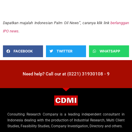
Dapatkan majalah Indonesian Palm Oil News”, caranya klik link
berlanggan
IPO news
.
FACEBOOK
TWITTER
WHATSAPP
Need help? Call our at (0221) 31930108 - 9
Consulting Research Company is a leading independent consultant in
Indonesia dealing with the production of Industrial Research, Multi Client
Studies, Feasibility Studies, Company Investigation, Directory and others.