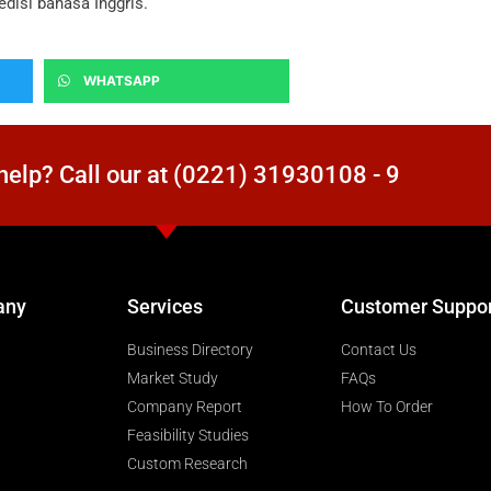
disi bahasa Inggris.
WHATSAPP
elp? Call our at (0221) 31930108 - 9
any
Services
Customer Suppo
Business Directory
Contact Us
Market Study
FAQs
Company Report
How To Order
Feasibility Studies
Custom Research