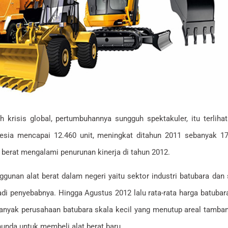
eh krisis global, pertumbuhannya sungguh spektakuler, itu terlih
nesia mencapai 12.460 unit, meningkat ditahun 2011 sebanyak 1
t berat mengalami penurunan kinerja di tahun 2012.
ggunan alat berat dalam negeri yaitu sektor industri batubara da
adi penyebabnya. Hingga Agustus 2012 lalu rata-rata harga batuba
nyak perusahaan batubara skala kecil yang menutup areal tamban
unda untuk membeli alat berat baru.