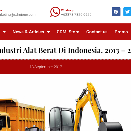
ail
Whatsapp
rketing@cdmione.com
+62878 7826 0925
a
News & Articles
CDMI Store
Contact us
Promo
ustri Alat Berat Di Indonesia, 2013 – 
18 September 2017