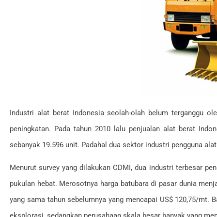
Industri alat berat Indonesia seolah-olah belum terganggu ol
peningkatan. Pada tahun 2010 lalu penjualan alat berat Indo
sebanyak 19.596 unit. Padahal dua sektor industri pengguna ala
Menurut survey yang dilakukan CDMI, dua industri terbesar pen
pukulan hebat. Merosotnya harga batubara di pasar dunia menj
yang sama tahun sebelumnya yang mencapai US$ 120,75/mt. Ba
eksplorasi, sedangkan perusahaan skala besar banyak yang men