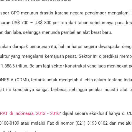
i ekspor CPO menurun drastis karena negara pengimpor mengalam
saran US$ 700 – US$ 800 per ton dari tahun sebelumnya pada kis
 dan laba, sehingga menunda pembelian alat berat baru.
asakan dampak penurunan itu, hal ini harus segera diwaspadai den
struktur yang mengalami kemajuan pesat. Sektor ini diprediksi mem
 1.888,6 triliun. Belum lagi sektor konstruksi yang juga meningkat
A (CDMI), tertarik untuk mengetahui lebih dalam tentang industr
t ini kondisinya sangat berbeda, sehingga pelaku industri alat
RAT di Indonesia, 2013 ‐ 2016
” dijual secara eksklusif hanya di 
 0108-0109 atau melalui Fax di nomor (021) 3193 0102 dan melal