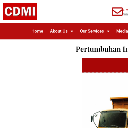
E-m
ma
Home
About Us
Our Services
Medi
Pertumbuhan Ind