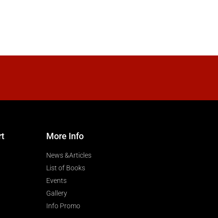
rt
More Info
News &Articles
List of Books
Events
Gallery
Info Promo