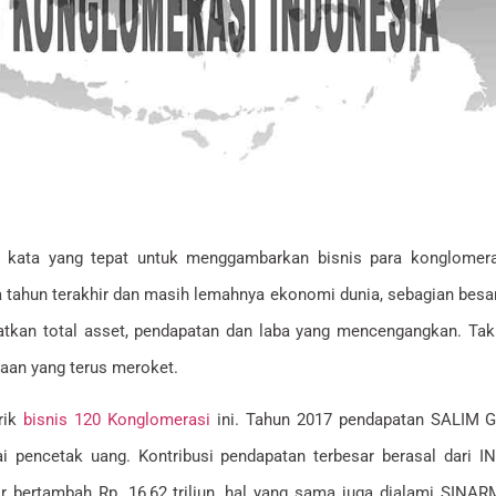
ta kata yang tepat untuk menggambarkan bisnis para konglomera
 tahun terakhir dan masih lemahnya ekonomi dunia, sebagian besar
kan total asset, pendapatan dan laba yang mencengangkan. Tak 
yaan yang terus meroket.
rik
bisnis 120 Konglomerasi
ini. Tahun 2017 pendapatan SALIM G
ai pencetak uang. Kontribusi pendapatan terbesar berasal dari I
sir bertambah Rp. 16,62 triliun, hal yang sama juga dialami SIN