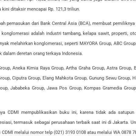
ini ditaksir mencapai Rp. 121,3 triliun.
h pemasukan dari Bank Central Asia (BCA), membuat pemiliknya t
konglomerasi adalah industri tambang, kelapa sawit, properti, oto
anyak melahirkan konglomerasi, seperti MAYORA Group, ABC Grou
 dalam deretan orang terkaya Indonesia.
oup, Aneka Kimia Raya Group, Artha Graha Group, Astra Group, B
Group, Ciputra Group, Elang Mahkota Group, Gunung Sewu Group,
d Group, Jababeka Group, Jawa Pos Group, Kompas Gramedia Grou
a CDMI mempublikasikan buku ini, karena tidak ada satupun k
asi, termasuk sebagai perusahaan terbaik saat ini di Jakarta. Unt
 di CDMI melalui nomor telp (021) 3193 0108 atau melalui WA 0878 