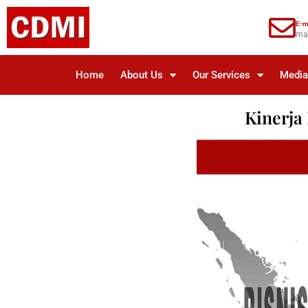
E-m
ma
Home
About Us
Our Services
Medi
Kinerja