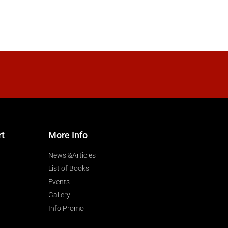
rt
More Info
News &Articles
List of Books
Events
Gallery
Info Promo