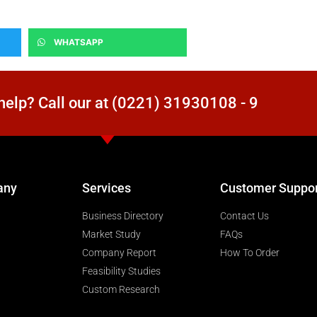
WHATSAPP
elp? Call our at (0221) 31930108 - 9
any
Services
Customer Suppo
Business Directory
Contact Us
Market Study
FAQs
Company Report
How To Order
Feasibility Studies
Custom Research