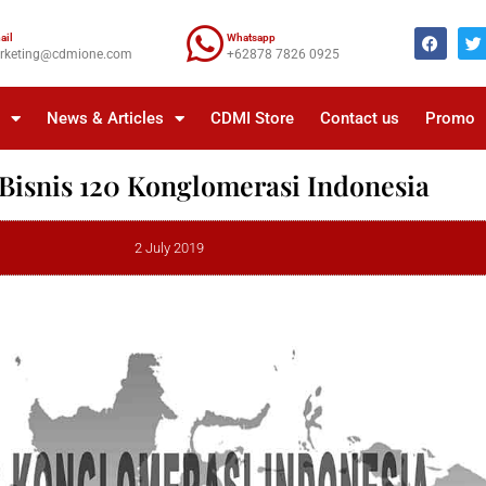
ail
Whatsapp
rketing@cdmione.com
+62878 7826 0925
a
News & Articles
CDMI Store
Contact us
Promo
 Bisnis 120 Konglomerasi Indonesia
2 July 2019